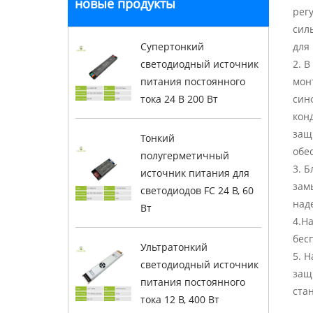
новые продукты
рег
сил
Супертонкий
для
светодиодный источник
2. 
питания постоянного
мон
тока 24 В 200 Вт
син
кон
защ
Тонкий
обе
полугерметичный
3. 
источник питания для
зам
светодиодов FC 24 В, 60
над
Вт
4.Н
бес
Ультратонкий
5. 
светодиодный источник
защ
питания постоянного
ста
тока 12 В, 400 Вт