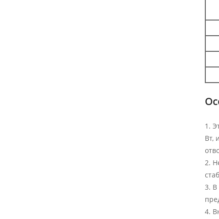
Ос
1. 
Вт,
отв
2. 
ста
3. 
пре
4. 