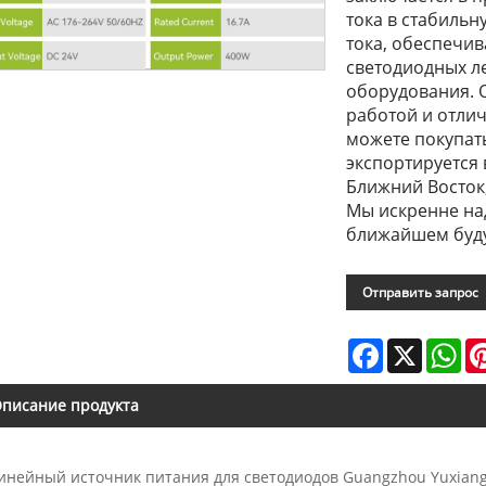
тока в стабиль
тока, обеспечи
светодиодных ле
оборудования. 
работой и отли
можете покупат
экспортируется 
Ближний Восток,
Мы искренне над
ближайшем буду
Отправить запрос
Facebook
X
Wh
писание продукта
Линейный источник питания для светодиодов Guangzhou Yuxiang 