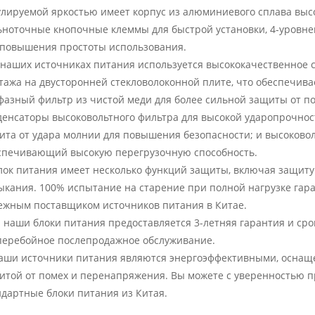
улируемой яркостью имеет корпус из алюминиевого сплава выс
ьноточные кнопочные клеммы для быстрой установки, 4-уровне
 повышения простоты использования.
В наших источниках питания используется высококачественное с
тажа на двусторонней стекловолоконной плите, что обеспечив
фазный фильтр из чистой меди для более сильной защиты от по
денсаторы высоковольтного фильтра для высокой ударопрочнос
ита от удара молнии для повышения безопасности; и высоков
спечивающий высокую перегрузочную способность.
Блок питания имеет несколько функций защиты, включая защиту
ыкания. 100% испытание на старение при полной нагрузке гара
ежным поставщиком источников питания в Китае.
а наши блоки питания предоставляется 3-летняя гарантия и сро
перебойное послепродажное обслуживание.
Наши источники питания являются энергоэффективными, оснащ
итой от помех и перенапряжения. Вы можете с уверенностью 
ндартные блоки питания из Китая.