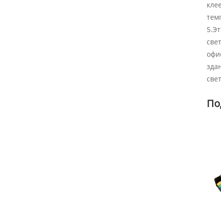
кле
темп
5.Э
све
офи
зда
све
По