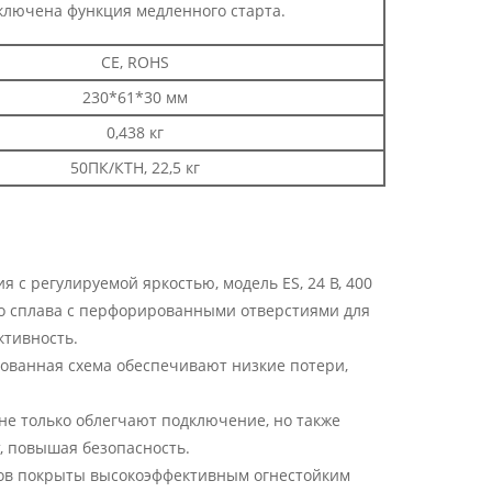
ключена функция медленного старта.
CE, ROHS
230*61*30 мм
0,438 кг
50ПК/КТН, 22,5 кг
с регулируемой яркостью, модель ES, 24 В, 400
го сплава с перфорированными отверстиями для
ктивность.
нованная схема обеспечивают низкие потери,
не только облегчают подключение, но также
 повышая безопасность.
дов покрыты высокоэффективным огнестойким