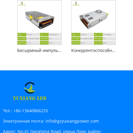
Бесшумный импульсный источник питания 12 В, 250 Вт
Конкурентоспособный импульсный источник питания 12 В, 600 Вт
Тел.:
+86-13640866235
Электронная почта:
info@gzyuxiangpower.com
Адрес:
No.41 Dangtang Road, улица Лиху, район