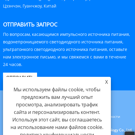
Цзэнчэн, Гуанчжоу, Китай
ОТПРАВИТЬ ЗАПРОС
По вопросам, касающимся импульсного источника питания,
водонепроницаемого светодиодного источника питания,
ультратонкого светодиодного источника питания, оставьте
нам электронное письмо, и мы свяжемся с вами в течение
24 часов.
ОТПРАВИТЬ
X
Мы используем файлы cookie, чтобы
предложить вам лучший опыт
просмотра, анализировать трафик
сайта и персонализировать контент.
Links
Sitemap
RSS
XML
политика конфиденциальности
Используя этот сайт, вы соглашаетесь
на использование нами файлов cookie.
Авторские права © 2023 Guangzhou Yuxiang Electronic Technology Co., Ltd.
политика конфиденциальности